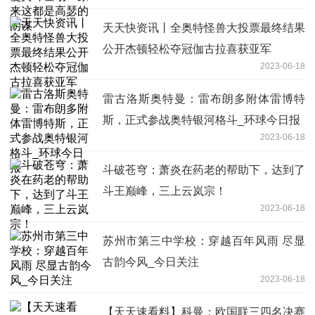
天天快资讯丨全奥特怪兽大投票最终结果
公开杰顿轻松夺冠伽古拉喜获亚军
2023-06-18
雷古洛斯奥特曼：雷布朗多附体雷博特
斯，正式参战奥特银河格斗_环球今日报
2023-06-18
斗破苍穹：萧炎在药老的帮助下，达到了
斗王巅峰，三上云岚宗！
2023-06-18
苏州市第三中学校：穿越百年风雨 尽显
古韵今风_今日关注
2023-06-18
【天天速看料】科曼：欧国联三四名决赛