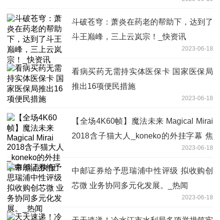
斗破苍穹：萧炎在药老的帮助下，达到了
斗王巅峰，三上云岚宗！_快资讯
2023-06-18
看病买药无需持实体医保卡 国家医保局
推出16项便民措施
2023-06-18
【全场4K60帧】魔法未来 Magical Mirai
2018含子猫大人_koneko的外挂字幕 焦
2023-06-18
点快报
中邮证券给予思瑞浦中性评级 拟收购创
芯微 业务协同多元化发展。_热闻
2023-06-18