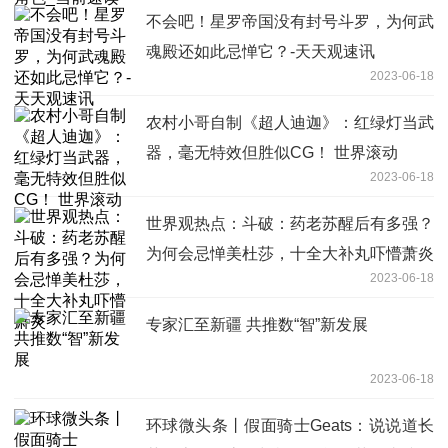
不会吧！星罗帝国没有封号斗罗，为何武
魂殿还如此忌惮它？-天天观速讯
2023-06-18
农村小哥自制《超人迪迦》：红绿灯当武
器，毫无特效但胜似CG！ 世界滚动
2023-06-18
世界观热点：斗破：药老苏醒后有多强？
为何会忌惮美杜莎，十全大补丸吓懵萧炎
2023-06-18
专家汇至新疆 共推数“智”新发展
2023-06-18
环球微头条丨假面骑士Geats：说说道长