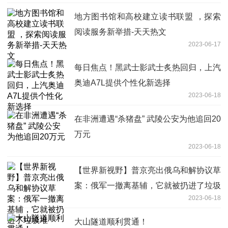
地方图书馆和高校建立读书联盟 ，探索
阅读服务新举措-天天热文
2023-06-17
每日焦点！黑武士影武士炙热回归，上汽
奥迪A7L提供个性化新选择
2023-06-18
在非洲遭遇“杀猪盘” 武陵公安为他追回20
万元
2023-06-18
【世界新视野】普京亮出俄乌和解协议草
案：俄军一撤离基辅，它就被扔进了垃圾
2023-06-18
堆
大山隧道顺利贯通！