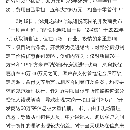
部分可以小额贷，30万元可分5年还清，每半年还一
次，费用自己承担，五年大约6万元。相当于零首付！”
2月19日，深圳龙岗区信诚缙悦花园的开发商发布
了一则声明称，“缙悦花园项目一期（2-4栋）于2022年
7月获取预售证，但在市场、行业、疫情的多重影响
下，项目销售滞缓。开发商为促进销售，对部分房源制
定了价格优惠促销策略，促销内容为：仅对项目78平
方米和115平方米户型的部分房源进行优惠，总房款优
惠价在30万-60万元之间。客户在支付首笔定金后可锁
定房源，首付交齐后完成相应合同签订及备案，均按要
求的规范流程执行。针对近期项目促销折扣被渠道部分
经纪人错误解读，导致出现‘龙岗一项目首付30万’、‘开
发商送60万’等信息被大量传播。同时，由于现场管理
疏忽，导致我司销售人员、中介经纪人、购房客户之间
对于折扣的理解出现较大偏差。对于当天现场在信息未