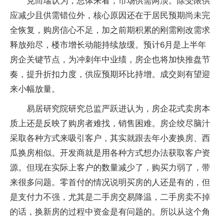
克而瑞认为，总体来看，市场供需两淡。除受限供
应减少且供需错位外，核心原因还在于居民预期尚未完
全恢复，购房信心不足，加之前期积累的刚需刚改需求
释放殆尽，楼市增长动能持续放缓。预计6月是上半年
房企关键节点，为冲刺年中业绩，房企也将加快推盘节
奏，提升折扣力度，供应预期环比持增。成交则有望迎
来小幅放量。
易居研究院研究总监严跃进认为，房企花式卖房本
质上还是反映了购房者难找，销售困难。房企绞尽脑汁
采取各种方式来吸引客户，其实就跟去年小麦换房、西
瓜换房相似。开发商就是用各种方式想办法获取客户资
源。但现在实际上客户的数量减少了，购买力弱了，带
来很多问题。零首付的情况说明买房的人还是有的，但
是支付力不强，尤其是二手房交易降温，二手房卖不掉
的话，换新房的过程中资金是有问题的。所以从这个角