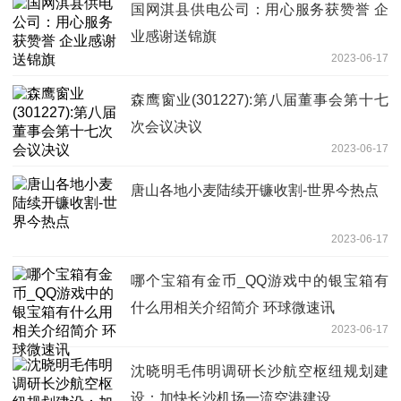
国网淇县供电公司：用心服务获赞誉 企
业感谢送锦旗
2023-06-17
森鹰窗业(301227):第八届董事会第十七
次会议决议
2023-06-17
唐山各地小麦陆续开镰收割-世界今热点
2023-06-17
哪个宝箱有金币_QQ游戏中的银宝箱有
什么用相关介绍简介 环球微速讯
2023-06-17
沈晓明毛伟明调研长沙航空枢纽规划建
设：加快长沙机场一流空港建设