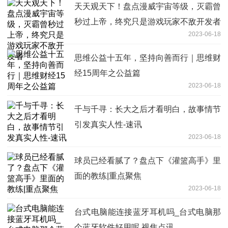
天天观天下！盘点漫威宇宙等级，灭霸曾
秒过上帝，终究只是游戏玩家不敌开发者
2023-06-18
思维公益十五年，坚持向善而行｜思维财
经15周年之公益篇
2023-06-18
千与千寻：长大之后才看明白，故事情节
引发真实人性-速讯
2023-06-18
球员已经看腻了？盘点下《灌篮高手》里
面的教练|重点聚焦
2023-06-18
台式电脑能连接蓝牙耳机吗_台式电脑那
个蓝牙软件好用呢 视焦点讯