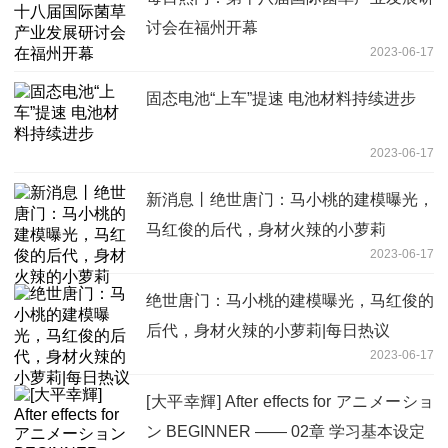
讨会在福州开幕
2023-06-17
固态电池“上车”提速 电池材料持续进步
2023-06-17
新消息丨绝世唐门：马小桃的建模曝光，
马红俊的后代，身材火辣的小萝莉
2023-06-17
绝世唐门：马小桃的建模曝光，马红俊的
后代，身材火辣的小萝莉|每日热议
2023-06-17
[大平幸輝] After effects for アニメーショ
ン BEGINNER —— 02章 学习基本设定