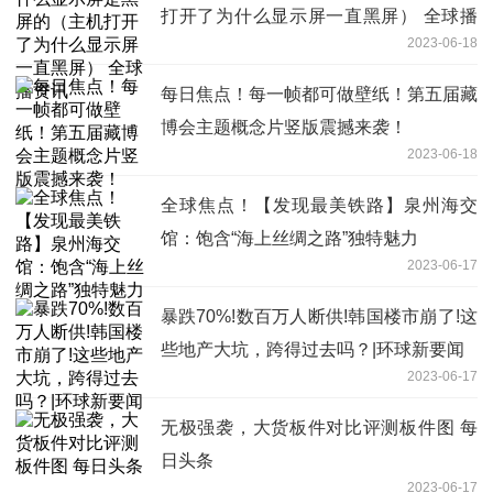
打开了为什么显示屏一直黑屏） 全球播
2023-06-18
资讯
每日焦点！每一帧都可做壁纸！第五届藏
博会主题概念片竖版震撼来袭！
2023-06-18
全球焦点！【发现最美铁路】泉州海交
馆：饱含“海上丝绸之路”独特魅力
2023-06-17
暴跌70%!数百万人断供!韩国楼市崩了!这
些地产大坑，跨得过去吗？|环球新要闻
2023-06-17
无极强袭，大货板件对比评测板件图 每
日头条
2023-06-17