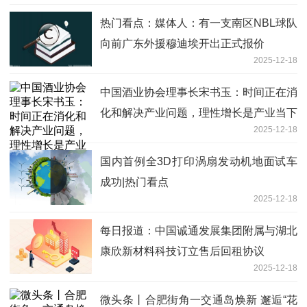
热门看点：媒体人：有一支南区NBL球队
向前广东外援穆迪埃开出正式报价
2025-12-18
中国酒业协会理事长宋书玉：时间正在消
化和解决产业问题，理性增长是产业当下
2025-12-18
明智选择_今日要闻
国内首例全3D打印涡扇发动机地面试车
成功|热门看点
2025-12-18
每日报道：中国诚通发展集团附属与湖北
康欣新材料科技订立售后回租协议
2025-12-18
微头条丨合肥街角一交通岛焕新 邂逅“花