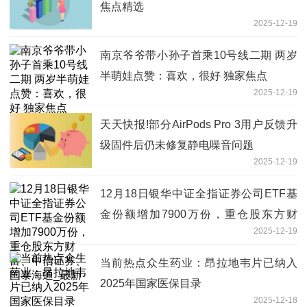
焦点精选
2025-12-19
南京爷爷带小孙子首乘10号线二期 两岁
半萌娃点赞：喜欢，很好 独家焦点
2025-12-19
天天快报!部分AirPods Pro 3用户反馈升
级固件后仍未修复静电噪音问题
2025-12-19
12月18日银华中证全指证券公司ETF基
金份额增加7900万份，重仓股东方财
2025-12-19
富、中信证券、国泰海通_最新
当前热点众生药业：昂拉地韦片已纳入
2025年国家医保目录
2025-12-18