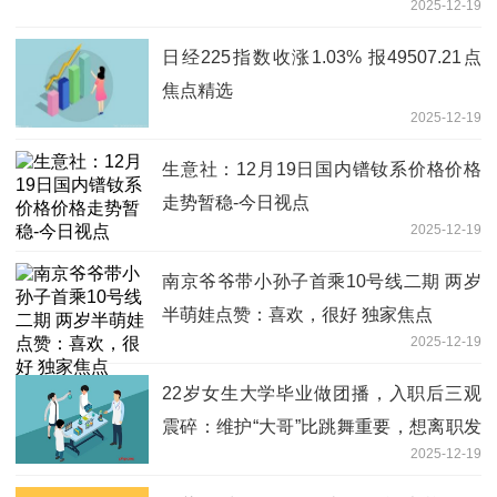
2025-12-19
日经225指数收涨1.03% 报49507.21点
焦点精选
2025-12-19
生意社：12月19日国内镨钕系价格价格
走势暂稳-今日视点
2025-12-19
南京爷爷带小孙子首乘10号线二期 两岁
半萌娃点赞：喜欢，很好 独家焦点
2025-12-19
22岁女生大学毕业做团播，入职后三观
震碎：维护“大哥”比跳舞重要，想离职发
2025-12-19
现违约金高达50万元