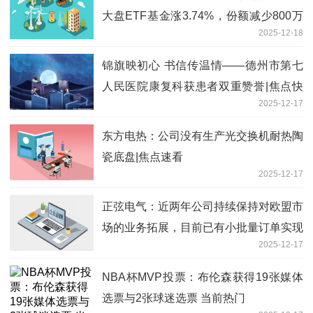
大盘ETF基金涨3.74%，份额减少800万
2025-12-18
份
锦旗映初心 书信传温情——德州市第七
人民医院康复科获患者双重赞誉|焦点快
2025-12-17
播
东方电热：公司没有生产光交换机耐热陶
瓷底盘|焦点速看
2025-12-17
正弦电气：近两年公司持续保持对欧盟市
场的业务拓展，目前已有小批量订单实现
2025-12-17
对欧盟国家的出口
NBA杯MVP投票：布伦森获得19张媒体
选票与2张球迷选票 当前热门