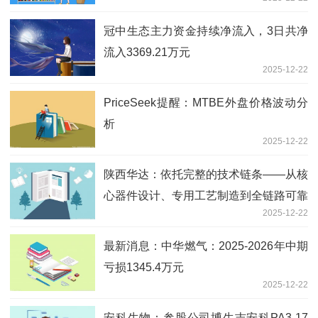
冠中生态主力资金持续净流入，3日共净
流入3369.21万元
2025-12-22
PriceSeek提醒：MTBE外盘价格波动分
析
2025-12-22
陕西华达：依托完整的技术链条——从核
心器件设计、专用工艺制造到全链路可靠
2025-12-22
性验证——公司具备为航天器提供全生命
周期高可靠信号互连解决方案的能力|快
最新消息：中华燃气：2025-2026年中期
播
亏损1345.4万元
2025-12-22
安科生物：参股公司博生吉安科PA3-17