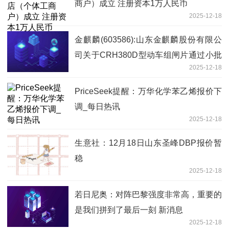
商户）成立 注册资本1万人民币
2025-12-18
金麒麟(603586):山东金麒麟股份有限公
司关于CRH380D型动车组闸片通过小批
2025-12-18
量试用
PriceSeek提醒：万华化学苯乙烯报价下
调_每日热讯
2025-12-18
生意社：12月18日山东圣峰DBP报价暂
稳
2025-12-18
若日尼奥：对阵巴黎强度非常高，重要的
是我们拼到了最后一刻 新消息
2025-12-18