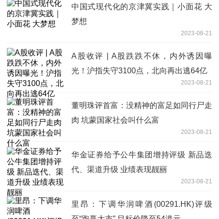
中国式现代化的京津冀实践｜小面花 大
梦想
2023-08-21
A股收评 | A股跌跌不休，内外诱因曝
光！沪指失守3100点，北向再出逃64亿
2023-08-21
董明珠评首富：没精神的富足如同行尸走
肉 坑蒙国家社会叫什么富
2023-08-21
华金证券给予公牛集团增持评级 新品迭
代、渠道升级 业绩表现靓丽
2023-08-21
里昂：下调华润啤酒(00291.HK)评级
至“跑赢大市” 目标价降至54港元