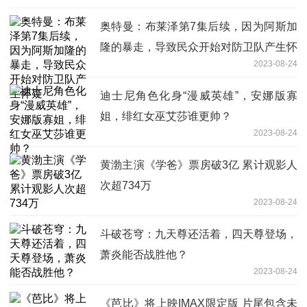
奥特曼：布莱泽第7集后续，因为阿斯加
隆的暴走，导致民众开始对防卫队产生怀
2023-08-24
疑
迪士尼角色化身“漫威英雄”，安娜版寡
姐，绯红女巫艾莎谁更帅？
2023-08-24
黄渤主演《学爸》票房破3亿 累计观影人
次超734万
2023-08-24
斗破苍穹：九天尊还活着，四天尊登场，
萧炎能否战胜他？
2023-08-24
《芭比》将上映IMAX限定版 片尾包含未