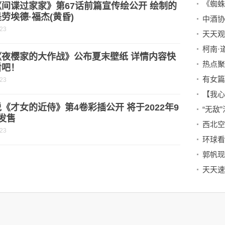
间谍过家家》第67话前篇宣传绘公开 绘制的
劳埃德·福杰(黄昏)
-23
《夜樱家的大作战》公布夏末壁纸 详情内容快
看吧！
-23
《才女的近侍》第4卷彩插公开 将于2022年9
“无敌
发售
-23
郭帆现