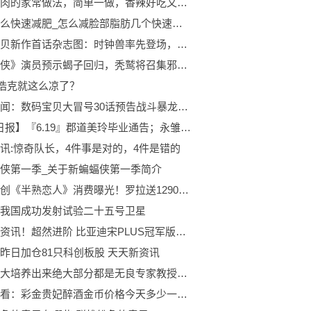
辣椒炒肉的家常做法，简单一做，香辣好吃又过瘾，开胃又下饭，香
脸部怎么快速减肥_怎么减脸部脂肪几个快速瘦脸方法_当前信息
数码宝贝新作首话杂志图：时钟兽率先登场，伽马兽迎来成熟期！ 世界微头条
《蜘蛛侠》演员预示蝎子回归，秃鹫将召集邪恶六人组对抗蜘蛛侠_全球快资讯
”浩克就这么凉了？
环球要闻：数码宝贝大冒号30话预告战斗暴龙兽进化登场大战十字兽
【DD日报】『6.19』郡道美玲毕业通告；永雏塔菲二周年预告及夏装披露 世界视讯
讯:惊奇队长，4件事是对的，4件是错的
侠第一季_关于新蝙蝠侠第一季简介
原创原创《半熟恋人》消费曝光！罗拉送1290元袖扣，​能能​约会餐厅人均1599 世界关注
我国成功发射试验二十五号卫星
全球热资讯！超然进阶 比亚迪宋PLUS冠军版正式上市 售价15.98万元-20.98万元
昨日加仓81只科创板股 天天新资讯
清华北大培养出来绝大部分都是无良专家教授汉奸|今日聚焦
世界速看：彩金贵妃醉酒金币价格今天多少一克（2023年06月20日）