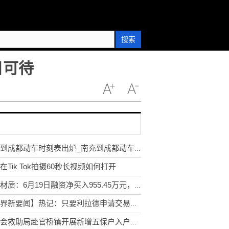
搜索
日可待
南充到成都动车时刻表出炉_南充到成都动车时刻表
在Tik Tok拍摄60秒长视频如何打开
星源材质：6月19日融资净买入955.45万元，连续3日累计净买入1168.97万元
【世界新要闻】热记：只要利拉德申请交易热火就会出手 篮网会是有力的竞争者
县社会救助局赴官桥镇开展新增五保户入户核查工作 环球关注