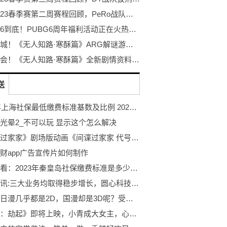
PCL2023春季赛第二周赛程回顾，PeRo战队绝地反击夺桂冠
不落幕6到底！PUBG6周年福利活动正在火热开启！
探秘冰城！《无人知路·寒酥篇》ARG解谜游戏！打破次元的更多可能！
冰雪盛会！《无人知路·寒酥篇》全新剧情资料片发布！ARG解谜游戏
送
2023年上海社保最低缴费标准基数及比例 2023个人社保缴费标准表
光晕2_不可以玩 显示这个怎么解决
《间谍过家家》剧场版动画《间谍过家家 代号：白》公开先导视觉图，12月22日上映
财app广告宣传片如何制作
焦点快看：2023年秦皇岛社保缴费标准是多少钱一个月
世界简讯:三大业务均取得稳步增长，圆心科技上市指日可待
为什么日漫几乎都是2D，国漫却是3D呢？受众和从业者太过依赖了|实时焦点
《白蛇：劫起》即将上映，小青成大女主，心怀执念勇闯修罗城_全球观点