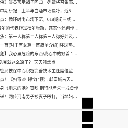
《蜘蛛侠》演员预示蝎子回归，秃鹫将召集邪恶六人组对抗蜘蛛侠
中酒协中期研报：上半年白酒市场遇冷，近5成酒商称库存压力在增长 环球观热点
天天观点：循环时尚市场下沉，618期间三线城市增速明显
柯南·道尔的代表作是福尔摩斯，其实他还创作了“失落的世界”
热点聚焦：第一人称第二人称第三人称好处及作用（第一人称第二人称第三人称）
有女篇一首(对于有女篇一首简单介绍)|环球热头条
【我心危】我心里危险的东西/我心中的野兽 123话 （自烤熟肉）
”浩克就这么凉了？ 天天观焦点
西北空管局技保中心积极完善技术主任席位监控手段
环球看点！《扫毒3》曝“炸”预告 郭富城古天乐刘青云激战
身《消失的她》首映 期待能与朱一龙合作
天天速递！网传河南男子被妻子殴打，当地妇联：已介入调查核实
首页
频道