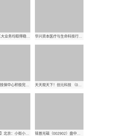
世界简讯:三大业务均取得稳步增长，圆心科技上市指日可待
华兴资本医疗与生命科技行业周报【Vol.276】|焦点速递
西北空管局技保中心积极完善技术主任席位监控手段
天天观天下！创元科技 （000551）：6月20日该股突破长期盘整
【当前热闻】北京：小街小巷变化大
铭普光磁（002902）盘中异动 股价振幅达9.39% 跌7.65% 报32.96元（06-20）|环球今日讯