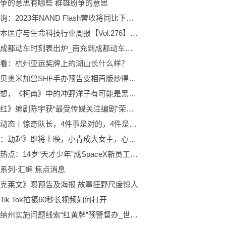
争的意思有哪些 群雄纷争的意思
集邦咨询：2023年NAND Flash营收将同比下滑，价格需待需求回升才有明显回稳可能
华兴资本医疗与生命科技行业周报【Vol.276】|焦点速递
南充到成都动车时刻表出炉_南充到成都动车时刻表
看：杭州亚运奖牌上的湖山长什么样？
数码宝贝奥米加兽SHF手办预告变相再版炒得真香的冷饭玩具
仔细想想，《柯南》中的冲野洋子有可能是黑衣组织的卧底？ 快播
《满江红》编剧陈宇获“最受传媒关注编剧”荣誉|全球新视野
全球微动态丨惊奇队长，4件事是对的，4件是错的
《白蛇：劫起》即将上映，小青成大女主，心怀执念勇闯修罗城-世界热讯
全球今热点：14岁“天才少年”成SpaceX新员工 年薪百万还会中国功夫
系列-汇编 焦点消息
克莱文》曝预告及海报 故事狂野尺度惊人
Tik Tok拍摄60秒长视频如何打开
西双版纳州实施问题线索“红黄牌”预警督办_世界速看料