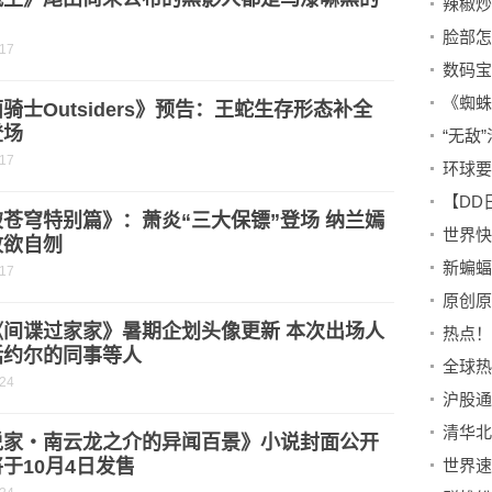
？
-17
骑士Outsiders》预告：王蛇生存形态补全
登场
“无敌
-17
苍穹特别篇》：萧炎“三大保镖”登场 纳兰嫣
世界快
败欲自刎
新蝙蝠
-17
《间谍过家家》暑期企划头像更新 本次出场人
热点！
括约尔的同事等人
-24
沪股通
说家・南云龙之介的异闻百景》小说封面公开
于10月4日发售