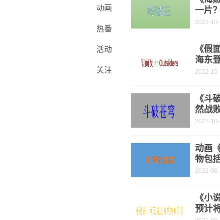
动画
一片
2022-10
热番
《假面
活动
海东
关注
2022-10
《斗破
然战
2022-10
动画
物包
2022-08
《小
预计将