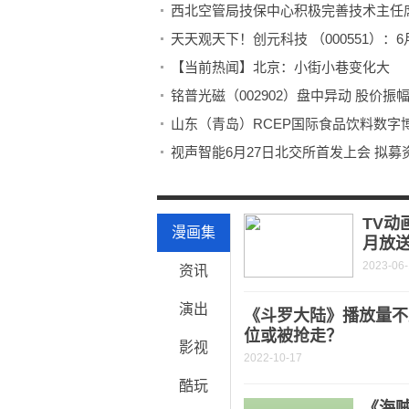
西北空管局技保中心积极完善技术主任
天天观天下！创元科技 （000551）：
【当前热闻】北京：小街小巷变化大
铭普光磁（002902）盘中异动 股价振幅达9.
山东（青岛）RCEP国际食品饮料数字
视声智能6月27日北交所首发上会 拟募资
天天要闻：五粮液（000858）6月19日
五猖会主要情节概括（五猖会主要情节
TV动
漫画集
月放
2023-06
资讯
演出
《斗罗大陆》播放量不
位或被抢走？
影视
2022-10-17
酷玩
《海