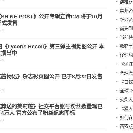
-24
群雄纷
SHINE POST》公开专辑宣传CM 将于10月
正式发售
-24
当前快
画《Lycoris Recoil》第三弹主视觉图公开 本
在播出中
-24
茜物语》杂志彩页图公开 已于8月22日发售
-24
火柴人
《葬送的芙莉莲》社交平台账号粉丝数量现已
《猎人
4万人 官方公布了粉丝纪念图标
如何在
-23