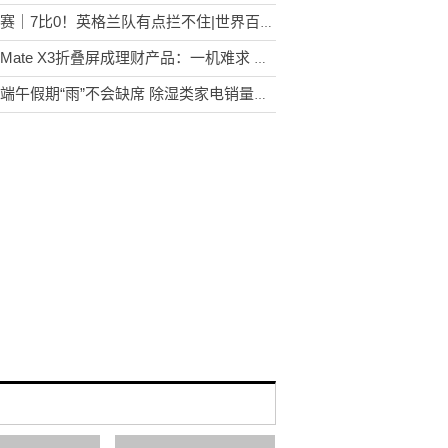
欧预赛｜7比0！英格兰队有点拦不住|世界百事通
华为Mate X3折叠屏成理财产品：一机难求 很多人想买
预计端午假期“雨”不会缺席 除湿类家电销量上升 天天快看