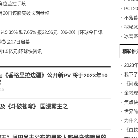
席位监控手段
6月20日该股突破长期盘整
39% 跌7.65% 报32.96元（06-20）|环球今日讯
博览会27日启幕
1.5亿元|环球快资讯
精彩推
主力资金净卖出3.34亿元
）_视焦点讯
我下了
画《香格里拉边疆》公开新PV 将于2023年10
送
-15
金融理
及《斗破苍穹》 国漫霸主之
贼王》尾田尚未公布的黑影人都是乌漆嘛黑的