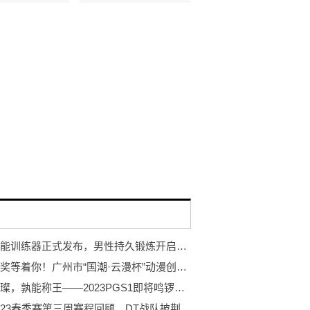
岩石智能训练器正式发布，男性持久锻炼开启智能浪潮
万元大奖等着你！广州市“国潮·云漫杯”动漫创作大赛开赛！
巨星璀璨，孰能称王——2023PGS1即将鸣锣开赛！
PCL2023春季赛第三周赛程回顾，DT战队披荆斩棘登顶周冠