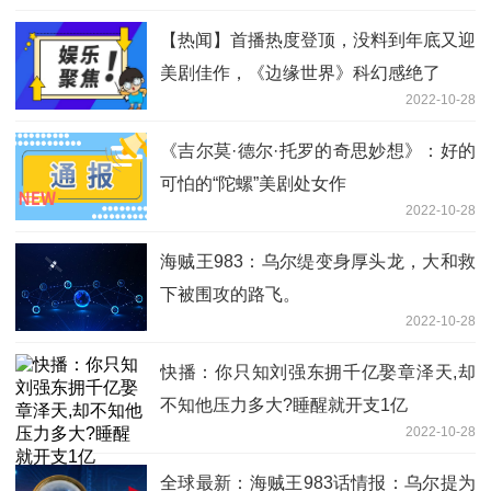
【热闻】首播热度登顶，没料到年底又迎
美剧佳作，《边缘世界》科幻感绝了
2022-10-28
《吉尔莫·德尔·托罗的奇思妙想》：好的
可怕的“陀螺”美剧处女作
2022-10-28
海贼王983：乌尔缇变身厚头龙，大和救
下被围攻的路飞。
2022-10-28
快播：你只知刘强东拥千亿娶章泽天,却
不知他压力多大?睡醒就开支1亿
2022-10-28
全球最新：海贼王983话情报：乌尔提为