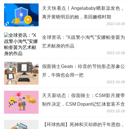
天天快看点丨Angelababy晒新染发色，
离开黄晓明后的她，美回嫩模时期
2022-10-28
全球资讯：“X战警小淘气”安娜帕奎茵为
艺术献身的作品
2022-10-28
假面骑士Geats：祢音的节拍形态形象公
开，牛骑也会用一把
2022-10-28
天天新动态：假面骑士：CSM影月腰带
制作决定，CSM Dopant记忆体套装不含
2022-10-28
极光
【环球热闻】死神和灭却师的千年恩怨，