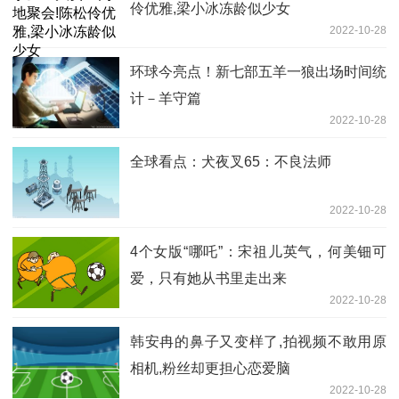
伶优雅,梁小冰冻龄似少女
2022-10-28
环球今亮点！新七部五羊一狼出场时间统
计－羊守篇
2022-10-28
全球看点：犬夜叉65：不良法师
2022-10-28
4个女版“哪吒”：宋祖儿英气，何美钿可
爱，只有她从书里走出来
2022-10-28
韩安冉的鼻子又变样了,拍视频不敢用原
相机,粉丝却更担心恋爱脑
2022-10-28