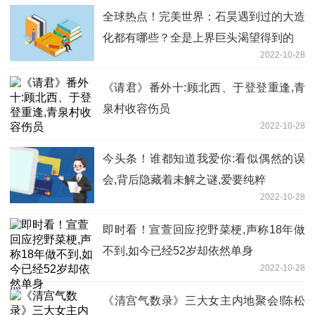
全球热点！完美世界：石昊遇到过的大造
化都有哪些？全是上界巨头渴望得到的
2022-10-28
《请君》番外十:顾北西、于登登重逢,青
泉村收容伤员
2022-10-28
今头条！谁都知道我爱你:看似偶然的误
会,背后隐藏着未解之谜,爱要纯粹
2022-10-28
即时看！宣萱回应挖野菜梗,声称18年做
不到,如今已经52岁却依然单身
2022-10-28
《清宫气数录》三大女主内地聚会!陈松