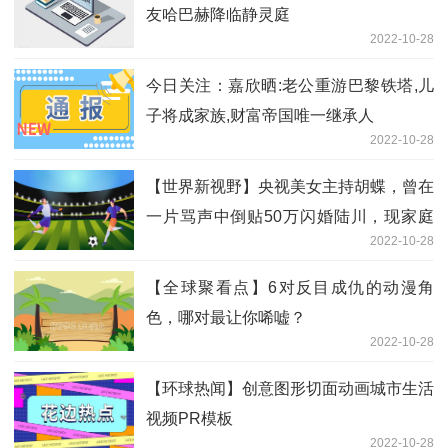
友哈巴赫降临静灵庭
2022-10-28
今日关注：嘉欣晒:老公重游巴黎铁塔,儿
子将成家族,财富帝国唯一继承人
2022-10-28
【世界新视野】央视美女主持胡蝶，曾在
一片骂声中倒贴50万闪婚陆川，现家庭
2022-10-28
美满
【全球聚看点】6对反目成仇的动漫角
色，哪对最让你唏嘘？
2022-10-28
【环球热闻】创意图形切面动画城市生活
视频PR模板
2022-10-28