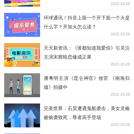
2022-10-28
环球通讯！抖音上面一个开下面一个火是
什么字？开加火怎么读？
2022-10-28
天天新资讯：《谁都知道我爱你》引关注
主演宋茜暗恋修成正果
2022-10-28
潘粤明主演《昆仑神宫》收官 《南海归
墟》拍摄中
2022-10-28
完美世界：石昊遭遇鬼船袭击，美女灵椿
被偷袭致死，尊者高手登场
2022-10-28