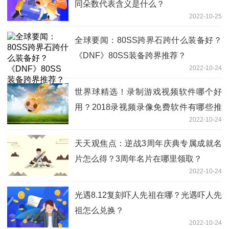
同朵数代表含义是什么？
2022-10-25
全球要闻：80SS跨界石跨什么装备好？
《DNF》80SS装备跨界推荐？
2022-10-24
世界球精选！录制游戏视频软件哪个好
用？2018录视频录像免费软件有哪些推
2022-10-24
荐？
天天观焦点：逆战3周年庆典专属成就名
片怎么得？3周年名片在哪里领取？
2022-10-24
光遇8.12复刻吓人先祖在哪？光遇吓人先
祖怎么兑换？
2022-10-24