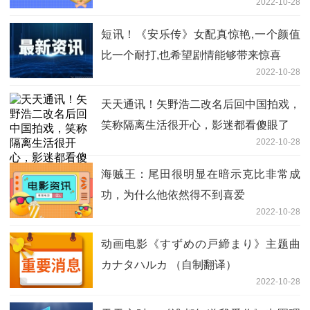
2022-10-28
短讯！《安乐传》女配真惊艳,一个颜值
比一个耐打,也希望剧情能够带来惊喜
2022-10-28
天天通讯！矢野浩二改名后回中国拍戏，
笑称隔离生活很开心，影迷都看傻眼了
2022-10-28
海贼王：尾田很明显在暗示克比非常成
功，为什么他依然得不到喜爱
2022-10-28
动画电影《すずめの戸締まり》主题曲
カナタハルカ （自制翻译）
2022-10-28