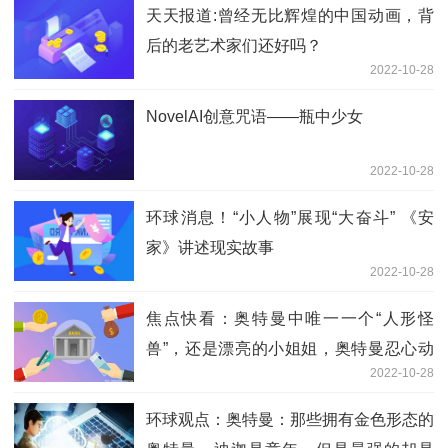
天天报道:曾经无比辉煌的中国动画，背
后的老艺术家们还好吗？
2022-10-28
NovelAI创意咒语——瓶中少女
2022-10-28
环球消息！“小人物”展现“大奋斗” 《安
家》讲述现实故事
2022-10-28
焦点快看：奥特曼中唯一一个“人形怪
兽”，还是漂亮的小姐姐，奥特曼忍心动
2022-10-28
手？
环球观点：奥特曼：那些拥有金色形态的