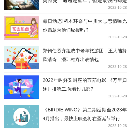
奥特曼，迪迦是童年，但是最强的却是
2022-10-28
他！
每日动态!桥本环奈与中川大志恋情曝光
你愿意为他们应援吗？
2022-10-28
郑钧任贤齐组成中老年旅游团，王大陆舞
风清奇，潘玮柏疼出表情包
2022-10-28
2022年叫好又叫座的五部电影,《万里归
途》排第二,你看过几部?
2022-10-28
《BIRDIE WING》第二期延期至2023年
4月播出，最快上映会将在圣诞节举行
2022-10-28