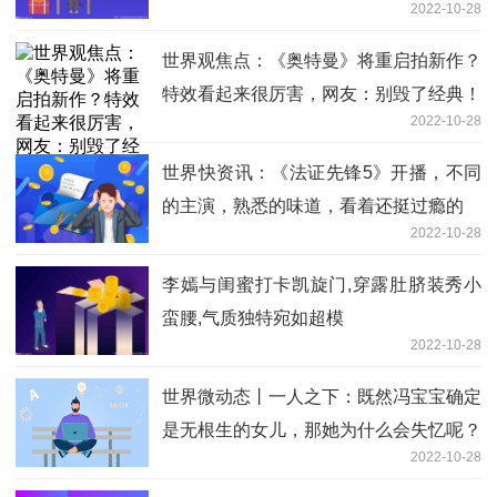
2022-10-28
世界观焦点：《奥特曼》将重启拍新作？
特效看起来很厉害，网友：别毁了经典！
2022-10-28
世界快资讯：《法证先锋5》开播，不同
的主演，熟悉的味道，看着还挺过瘾的
2022-10-28
李嫣与闺蜜打卡凯旋门,穿露肚脐装秀小
蛮腰,气质独特宛如超模
2022-10-28
世界微动态丨一人之下：既然冯宝宝确定
是无根生的女儿，那她为什么会失忆呢？
2022-10-28