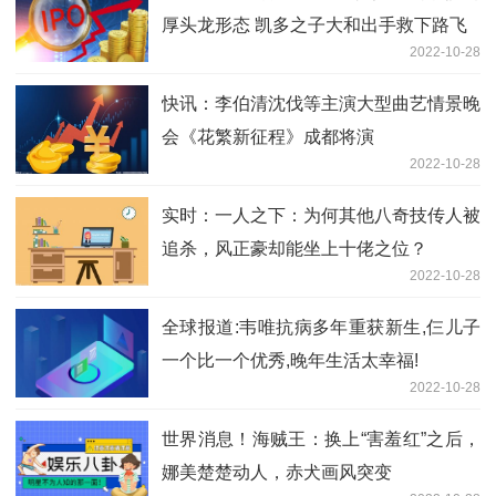
厚头龙形态 凯多之子大和出手救下路飞
2022-10-28
快讯：李伯清沈伐等主演大型曲艺情景晚
会《花繁新征程》成都将演
2022-10-28
实时：一人之下：为何其他八奇技传人被
追杀，风正豪却能坐上十佬之位？
2022-10-28
全球报道:韦唯抗病多年重获新生,仨儿子
一个比一个优秀,晚年生活太幸福!
2022-10-28
世界消息！海贼王：换上“害羞红”之后，
娜美楚楚动人，赤犬画风突变