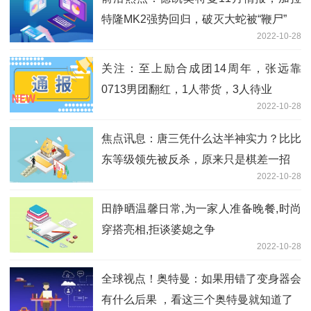
特隆MK2强势回归，破灭大蛇被“鞭尸”
2022-10-28
关注：至上励合成团14周年，张远靠
0713男团翻红，1人带货，3人待业
2022-10-28
焦点讯息：唐三凭什么达半神实力？比比
东等级领先被反杀，原来只是棋差一招
2022-10-28
田静晒温馨日常,为一家人准备晚餐,时尚
穿搭亮相,拒谈婆媳之争
2022-10-28
全球视点！奥特曼：如果用错了变身器会
有什么后果 ，看这三个奥特曼就知道了