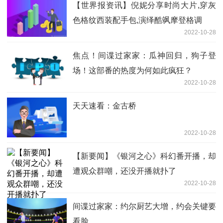
【世界报资讯】倪妮分享时尚大片,穿灰
色格纹西装配手包,演绎酷飒摩登格调
2022-10-28
焦点！间谍过家家：瓜神回归，狗子登
场！这部番的热度为何如此疯狂？
2022-10-28
天天速看：金古桥
2022-10-28
【新要闻】《银河之心》科幻番开播，却
遭观众群嘲，还没开播就扑了
2022-10-28
间谍过家家：约尔厨艺大增，约会关键要
看脸