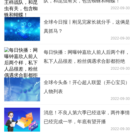
队，和昆虫有关，包含蜘蛛和蝴蝶！
2022-09-30
全球今日报丨刚见完家长就分手，这俩是
真抓马？
2022-09-30
每日快播：网曝钟嘉欣人前人后两个样，
私下人品很差，粉丝偶遇求合影都拒绝
2022-09-30
全球今头条！开心超人联盟（开心宝贝）
人物列表
2022-09-30
消息！不良人第六季已经送审，两件事情
已经完成一半，年底有望开播
2022-09-30