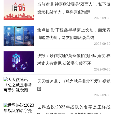
当前资讯!钟嘉欣被曝是“双面人”，私下傲
慢无礼架子大，爆料真假难辨
2022-09-30
焦点信息:丁程鑫早早穿上长袖，面无表
情略显忧郁，网友们却厌烦营销
2022-09-30
快报：炒作实锤?黄圣依拍频回应婚变,称
对丈夫有意见,却被曝欠债不还
2022-09-30
天天微速讯：《总之就是非常可爱》视觉
图
2022-09-30
世界热议:2023年战队的名字是王样战