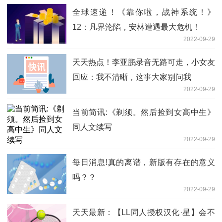
全球速递！《靠你啦，战神系统！》
12：凡界沦陷，安林遭遇最大危机！
2022-09-29
天天热点！李亚鹏录音无路可走，小女友
回应：我不清晰，这事大家别问我
2022-09-29
当前简讯:《剃须。然后捡到女高中生》
同人文续写
2022-09-29
每日消息!真的离谱，新版有存在的意义
吗？？
2022-09-29
天天最新：【LL同人授权汉化·星】会不