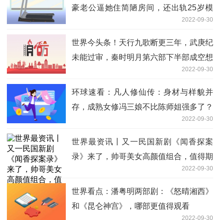
豪老公逼她住简陋房间，还出轨25岁模
2022-09-30
特
世界今头条！天行九歌断更三年，武庚纪
未能过审，秦时明月第六部下半部成空想
2022-09-30
环球速看：凡人修仙传：身材与样貌并
存，成熟女修冯三娘不比陈师姐强多了？
2022-09-30
世界最资讯丨又一民国新剧《闻香探案
录》来了，帅哥美女高颜值组合，值得期
2022-09-30
待
世界看点：潘粤明两部剧：《怒晴湘西》
和《昆仑神宫》，哪部更值得观看
2022-09-30