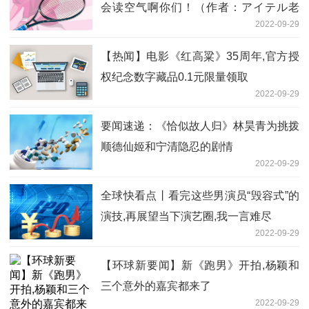
会读空气啊你们！（作者：アイテル老
2022-09-29
师）
【热闻】电影《红高粱》35周年,官方授
权纪念数字藏品0.1元限量领取
2022-09-29
要闻速递：《恰似故人归》林昊青为挑拨
顺德仙姬和宁清隐忍的剧情
2022-09-29
全球快看点丨看完这些男演员“毁容式”的
演技,再展望当下演艺圈,我一言难尽
2022-09-29
【环球新要闻】新《跑男》开拍,杨颖和
三个意外的嘉宾都来了
2022-09-29