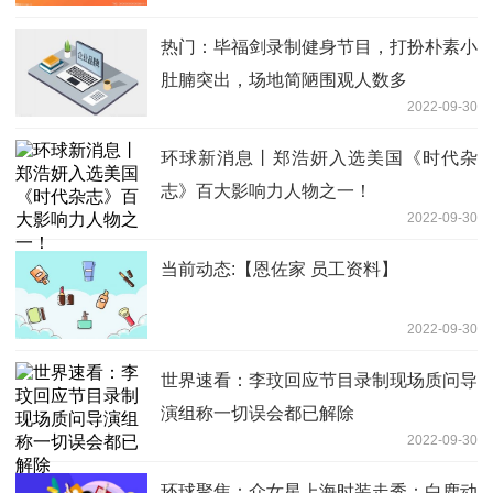
热门：毕福剑录制健身节目，打扮朴素小
肚腩突出，场地简陋围观人数多
2022-09-30
环球新消息丨郑浩妍入选美国《时代杂
志》百大影响力人物之一！
2022-09-30
当前动态:【恩佐家 员工资料】
2022-09-30
世界速看：李玟回应节目录制现场质问导
演组称一切误会都已解除
2022-09-30
环球聚焦：众女星上海时装走秀：白鹿动