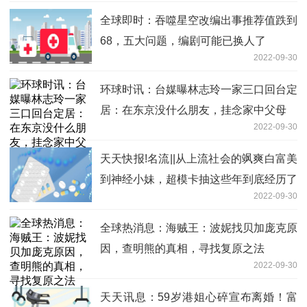
全球即时：吞噬星空改编出事推荐值跌到
68，五大问题，编剧可能已换人了
2022-09-30
环球时讯：台媒曝林志玲一家三口回台定
居：在东京没什么朋友，挂念家中父母
2022-09-30
天天快报!名流||从上流社会的飒爽白富美
到神经小妹，超模卡抽这些年到底经历了
2022-09-30
什么……
全球热消息：海贼王：波妮找贝加庞克原
因，查明熊的真相，寻找复原之法
2022-09-30
天天讯息：59岁港姐心碎宣布离婚！富