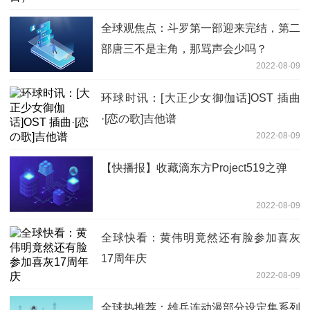
全球观焦点：斗罗第一部迎来完结，第二
部唐三不是主角，那骂声会少吗？
2022-08-09
环球时讯：[大正少女御伽话]OST 插曲
·[恋の歌]吉他谱
2022-08-09
【快播报】收藏滴东方Project519之弹
2022-08-09
全球快看：黄伟明竟然还有脸参加喜灰
17周年庆
2022-08-09
全球热推荐：雄兵连动漫部分设定集系列