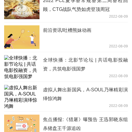
2022 PCL夏季赛常规赛第二周赛程回
顾，CTG战队气势如虎登顶周冠
2022-08-09
前沿资讯!吐槽熊妹动画
2022-08-09
全球快播：北影节论坛 | 共话电影投融
资，共筑电影强国梦
2022-08-09
虚拟人舞出新国风，A-SOUL乃琳精彩演
绎惊鸿舞
2022-08-09
焦点播报:《猎屠》曝预告 王迅郭晓东组
杀猪盘王千源追凶