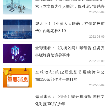
六（本文仅为个人搬运，仅对设定集感兴
2022-08-09
趣才复制的）
观天下！《小黄人大眼萌：神偷奶爸前
传》内地定档8.19
2022-08-09
全球速看：《失衡凶间》曝预告 任贤齐
林晓峰身陷诡异事件
2022-08-09
全球动态:第12届北影节展映片单公
布!130余部佳片一网打尽
2022-08-09
每日速讯：《倒仓》曝开机海报 国粹文
化对撞“00后”少年